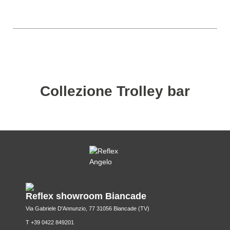
Collezione Trolley bar
Reflex showroom Biancade
Via Gabriele D'Annunzio, 77 31056 Biancade (TV)
T +39 0422 849201