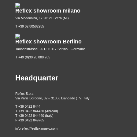
Reflex showroom milano
Via Madonnina, 17 20121 Brera (MI)
T +39 02 80582955
Reflex showroom Berlino
Taubenstrasse, 26 D-10117 Berlino - Germania
T +49 (0)30 20 888 705
Headquarter
Reflex S.p.a.
Via Paris Bordone, 82 – 31056 Biancade (TV) Italy
T +39 0422 8444
T +39 0422 844430 (Abroad)
T +39 0422 844440 (Italy)
F +39 0422 849765
inforeflex@reflexangelo.com