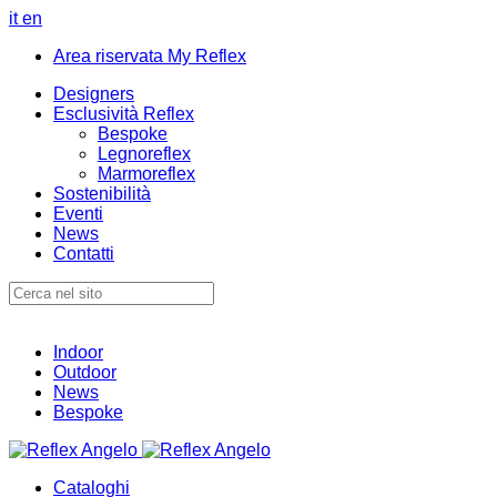
it
en
Area riservata My Reflex
Designers
Esclusività Reflex
Bespoke
Legnoreflex
Marmoreflex
Sostenibilità
Eventi
News
Contatti
Indoor
Outdoor
News
Bespoke
Cataloghi