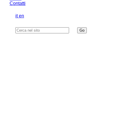
Contatti
it
en