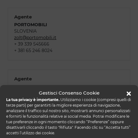
Agente
PORTOMOBILI
SLOVENIA
zolt@portomobili.it
+ 39 339 545666
+ 381 65 246 8024
Agente
PORTOMOBILI
Gestisci Consenso Cookie
BOSNIA ERZEGOVINA
zolt@portomobili.it
La tua privacy è importante.
Utilizziamo i cookie (compresi quelli di
terze parti) per garantirti la migliore esperienza di navigazione,
+ 39 339 545666
analizzare il traffico sul nostro sito, mostrarti annunci personalizzati
+ 381 65 246 8024
e fornirti le funzionalità relative ai social media. Potrai modificare le
tue preferenze in ogni momento cliccando “Preferenze” oppure
disattivarli cliccando il tasto "Rifiuta". Facendo clic su “Accetta tutti”
accetti l’utilizzo dei cookie.