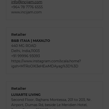
info@incijam.com
+964 78 7776 6555
www.incijam.com
Retailer
B&B ITAIA | MAXALTO
440 MG ROAD
Delhi, India,11003
+91 99996 93093
https://www.instagram.com/scala.home?
igsh=MTRoOXl3eHEwMDAyag%3D%3D
Retailer
LUXARTE LIVING
Second Floor, Rajhans Montessa, 201 to 203, Nr.
Airport, Dumas Rd, beside Le Meridien Hotel,