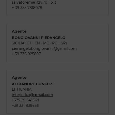
salvatoremari@virgilio.it
+ 39 335 7818078
Agente
BONGIOVANNI PIERANGELO
SICILIA (CT - EN - ME - RG - SR)
pierangelobongiovanni@gmail.com
+ 39 336 925897
Agente
ALEXANDRE CONCEPT
LITHUANIA
interjerlux@gmail.com
+375 29 6415121
+39 331 8396511