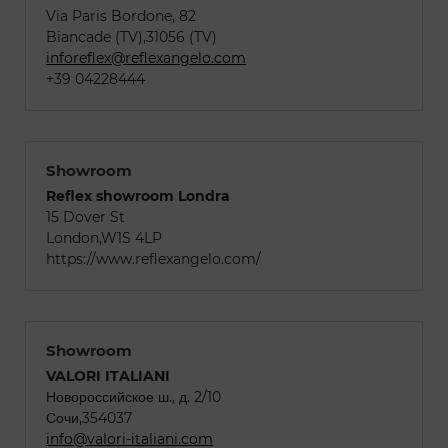
Via Paris Bordone, 82
Biancade (TV),31056 (TV)
inforeflex@reflexangelo.com
+39 04228444
Showroom
Reflex showroom Londra
15 Dover St
London,W1S 4LP
https://www.reflexangelo.com/
Showroom
VALORI ITALIANI
Новороссийское ш., д. 2/10
Сочи,354037
info@valori-italiani.com