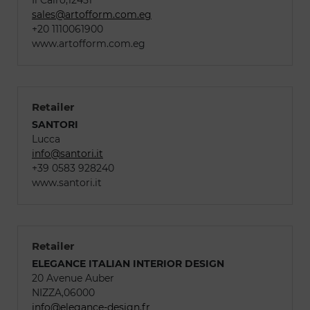
Il Cairo,12451
sales@artofform.com.eg
+20 1110061900
www.artofform.com.eg
Retailer
SANTORI
Lucca
info@santori.it
+39 0583 928240
www.santori.it
Retailer
ELEGANCE ITALIAN INTERIOR DESIGN
20 Avenue Auber
NIZZA,06000
info@elegance-design.fr