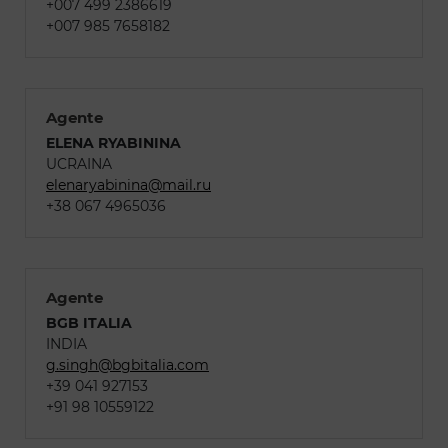
+007 499 2386619
+007 985 7658182
Agente
ELENA RYABININA
UCRAINA
elenaryabinina@mail.ru
+38 067 4965036
Agente
BGB ITALIA
INDIA
g.singh@bgbitalia.com
+39 041 927153
+91 98 10559122