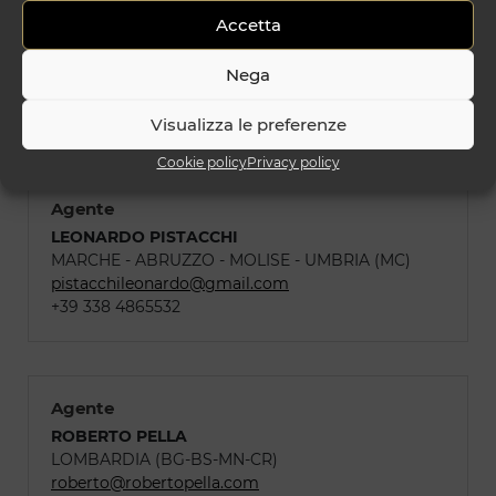
Agente
Accetta
MARCO PUGLIESE
CAMPANIA (NA)
Nega
marcopugliese7410@gmail.com
+39 335 6241645
Visualizza le preferenze
Cookie policy
Privacy policy
Agente
LEONARDO PISTACCHI
MARCHE - ABRUZZO - MOLISE - UMBRIA (MC)
pistacchileonardo@gmail.com
+39 338 4865532
Agente
ROBERTO PELLA
LOMBARDIA (BG-BS-MN-CR)
roberto@robertopella.com