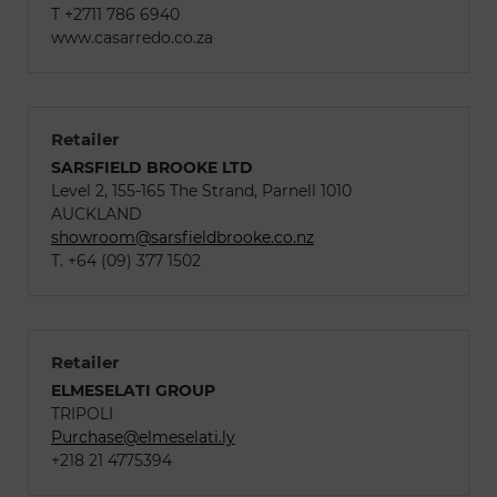
T +2711 786 6940
www.casarredo.co.za
Retailer
SARSFIELD BROOKE LTD
Level 2, 155-165 The Strand, Parnell 1010
AUCKLAND
showroom@sarsfieldbrooke.co.nz
T. +64 (09) 377 1502
Retailer
ELMESELATI GROUP
TRIPOLI
Purchase@elmeselati.ly
+218 21 4775394