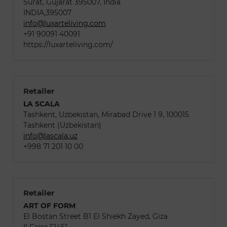
Surat, Gujarat 395007, India
INDIA,395007
info@luxarteliving.com
+91 90091 40091
https://luxarteliving.com/
Retailer
LA SCALA
Tashkent, Uzbekistan, Mirabad Drive 1 9, 100015
Tashkent (Uzbekistan)
info@lascala.uz
+998 71 201 10 00
Retailer
ART OF FORM
El Bostan Street B1 El Shiekh Zayed, Giza