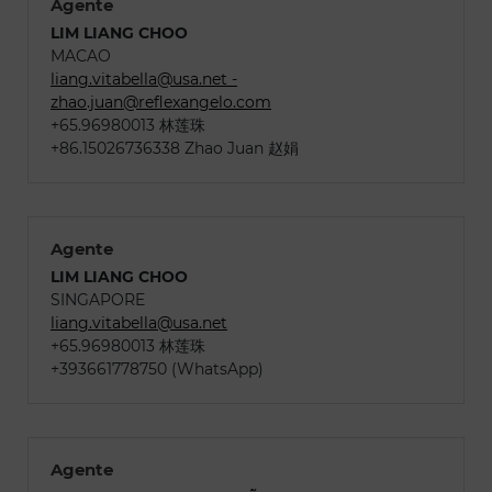
Agente
LIM LIANG CHOO
MACAO
liang.vitabella@usa.net -
zhao.juan@reflexangelo.com
+65.96980013 林莲珠
+86.15026736338 Zhao Juan 赵娟
Agente
LIM LIANG CHOO
SINGAPORE
liang.vitabella@usa.net
+65.96980013 林莲珠
+393661778750 (WhatsApp)
Agente