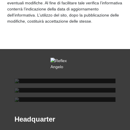
eventuali modifiche. Al fine di facilitare tale verifica l’informativa
conterrà l’indicazione della data di aggiornamento
dell’informativa. L’utilizzo del sito, dopo la pubblicazione delle
modifiche, costituirà accettazione delle stesse.
REFLEX SHOWROOM BIANCADE
REFLEX SHOWROOM MILANO
Via Gabriele D'Annunzio, 77 31056 Biancade (TV)
REFLEX SHOWROOM BERLINO
T +39 0422 849201
Via Madonnina, 17 20121 Brera (MI)
T +39 02 80582955
Taubenstrasse, 26 D-10117 Berlino - Germania
T +49 (0)30 20 888 705
Headquarter