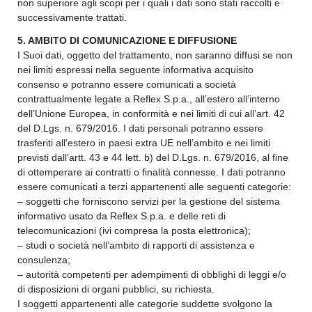
non superiore agli scopi per i quali i dati sono stati raccolti e
successivamente trattati.
5. AMBITO DI COMUNICAZIONE E DIFFUSIONE
I Suoi dati, oggetto del trattamento, non saranno diffusi se non
nei limiti espressi nella seguente informativa acquisito
consenso e potranno essere comunicati a società
contrattualmente legate a Reflex S.p.a., all’estero all’interno
dell’Unione Europea, in conformità e nei limiti di cui all’art. 42
del D.Lgs. n. 679/2016. I dati personali potranno essere
trasferiti all’estero in paesi extra UE nell’ambito e nei limiti
previsti dall’artt. 43 e 44 lett. b) del D.Lgs. n. 679/2016, al fine
di ottemperare ai contratti o finalità connesse. I dati potranno
essere comunicati a terzi appartenenti alle seguenti categorie:
– soggetti che forniscono servizi per la gestione del sistema
informativo usato da Reflex S.p.a. e delle reti di
telecomunicazioni (ivi compresa la posta elettronica);
– studi o società nell’ambito di rapporti di assistenza e
consulenza;
– autorità competenti per adempimenti di obblighi di leggi e/o
di disposizioni di organi pubblici, su richiesta.
I soggetti appartenenti alle categorie suddette svolgono la