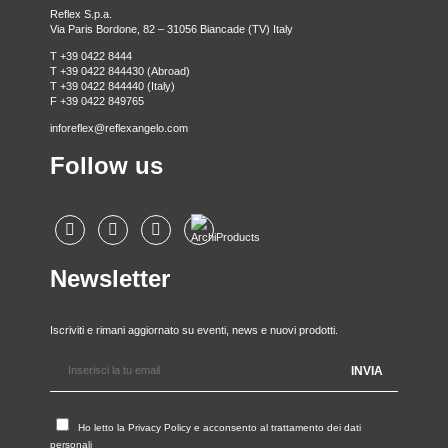
Reflex S.p.a.
Via Paris Bordone, 82 – 31056 Biancade (TV) Italy
T +39 0422 8444
T +39 0422 844430 (Abroad)
T +39 0422 844440 (Italy)
F +39 0422 849765
inforeflex@reflexangelo.com
Follow us
Newsletter
Iscriviti e rimani aggiornato su eventi, news e nuovi prodotti.
Ho letto la
Privacy Policy
e acconsento al trattamento dei dati
personali