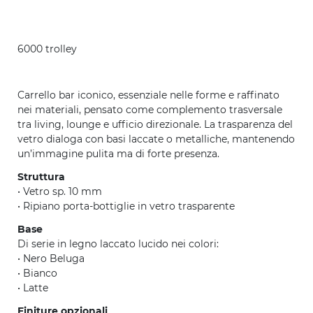
6000 trolley
600
Carrello bar iconico, essenziale nelle forme e raffinato
nei materiali, pensato come complemento trasversale
tra living, lounge e ufficio direzionale. La trasparenza del
vetro dialoga con basi laccate o metalliche, mantenendo
un’immagine pulita ma di forte presenza.
Struttura
• Vetro sp. 10 mm
• Ripiano porta-bottiglie in vetro trasparente
Base
Di serie in legno laccato lucido nei colori:
• Nero Beluga
• Bianco
• Latte
Finiture opzionali