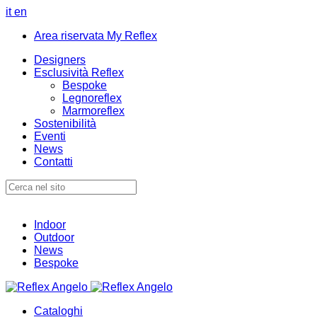
it
en
Area riservata My Reflex
Designers
Esclusività Reflex
Bespoke
Legnoreflex
Marmoreflex
Sostenibilità
Eventi
News
Contatti
Indoor
Outdoor
News
Bespoke
Cataloghi