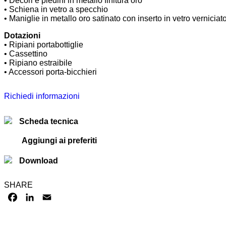
• Decori e piedini in metallo finitura oro
• Schiena in vetro a specchio
• Maniglie in metallo oro satinato con inserto in vetro verniciat
Dotazioni
• Ripiani portabottiglie
• Cassettino
• Ripiano estraibile
• Accessori porta-bicchieri
Richiedi informazioni
Scheda tecnica
Aggiungi ai preferiti
Download
SHARE
FACEBOOK
LINKEDIN
EMAIL