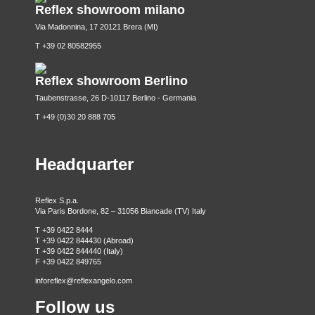
Reflex showroom milano
Via Madonnina, 17 20121 Brera (MI)
T +39 02 80582955
Reflex showroom Berlino
Taubenstrasse, 26 D-10117 Berlino - Germania
T +49 (0)30 20 888 705
Headquarter
Reflex S.p.a.
Via Paris Bordone, 82 – 31056 Biancade (TV) Italy
T +39 0422 8444
T +39 0422 844430 (Abroad)
T +39 0422 844440 (Italy)
F +39 0422 849765
inforeflex@reflexangelo.com
Follow us