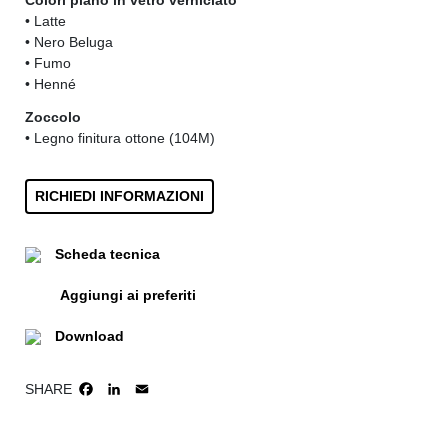
Colori piano in vetro verniciato
• Latte
• Nero Beluga
• Fumo
• Henné
Zoccolo
• Legno finitura ottone (104M)
RICHIEDI INFORMAZIONI
Scheda tecnica
Aggiungi ai preferiti
Download
SHARE
FACEBOOK
LINKEDIN
EMAIL