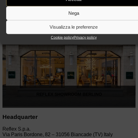
REFLEX SHOWROOM MILANO
Nega
Via Madonnina, 17 20121 Brera (MI)
Visualizza le preferenze
T +39 02 80582955
Cookie policy
Privacy policy
REFLEX SHOWROOM BERLINO
Taubenstrasse, 26 D-10117 Berlino - Germania
Headquarter
T +49 (0)30 20 888 705
Reflex S.p.a.
Via Paris Bordone, 82 – 31056 Biancade (TV) Italy