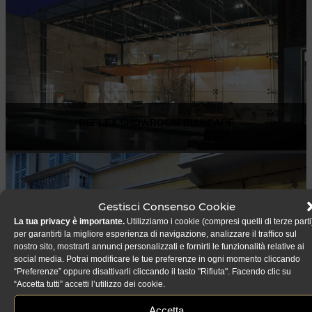
REFLEX SHOWROOM BIANCADE
Via Gabriele D'Annunzio, 77 31056 Biancade (TV)
T +39 0422 849201
Gestisci Consenso Cookie
La tua privacy è importante.
Utilizziamo i cookie (compresi quelli di terze parti
per garantirti la migliore esperienza di navigazione, analizzare il traffico sul
nostro sito, mostrarti annunci personalizzati e fornirti le funzionalità relative ai
social media. Potrai modificare le tue preferenze in ogni momento cliccando
“Preferenze” oppure disattivarli cliccando il tasto "Rifiuta". Facendo clic su
“Accetta tutti” accetti l’utilizzo dei cookie.
Accetta