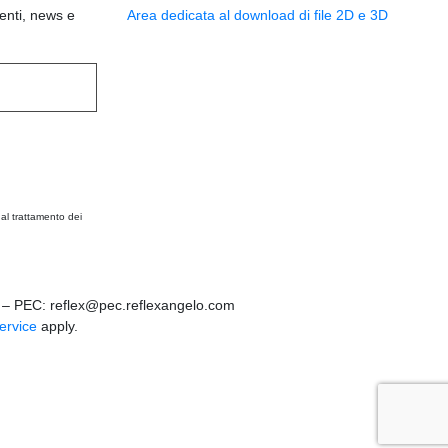
venti, news e
Area dedicata al download di file 2D e 3D
al trattamento dei
0 – PEC: reflex@pec.reflexangelo.com
ervice
apply.