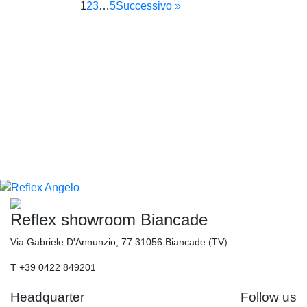
1
2
3
…
5
Successivo »
Reflex showroom Biancade
Via Gabriele D'Annunzio, 77 31056 Biancade (TV)
T +39 0422 849201
Headquarter
Follow us