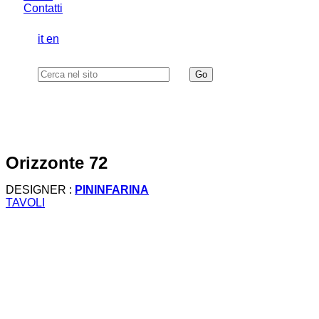
Contatti
it
en
orizzonte 72
DESIGNER :
PININFARINA
TAVOLI