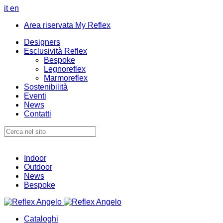
it
en
Area riservata My Reflex
Designers
Esclusività Reflex
Bespoke
Legnoreflex
Marmoreflex
Sostenibilità
Eventi
News
Contatti
Indoor
Outdoor
News
Bespoke
Cataloghi