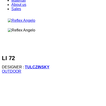
Materiali
About us
Sales
ll 72
DESIGNER :
TULCZINSKY
OUTDOOR