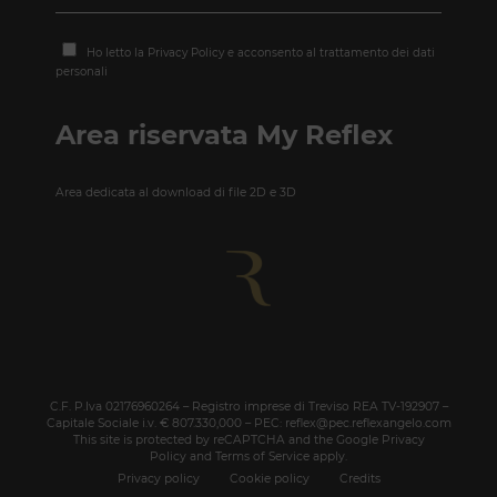
Ho letto la
Privacy Policy
e acconsento al trattamento dei dati
personali
Area riservata My Reflex
Area dedicata al download di file 2D e 3D
C.F. P.Iva 02176960264 – Registro imprese di Treviso REA TV-192907 –
Capitale Sociale i.v. € 807.330,000 – PEC: reflex@pec.reflexangelo.com
This site is protected by reCAPTCHA and the Google
Privacy
Policy
and
Terms of Service
apply.
Privacy policy
Cookie policy
Credits