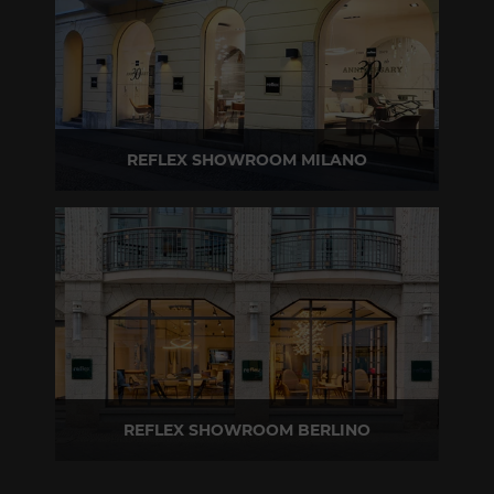
REFLEX SHOWROOM MILANO
Via Madonnina, 17 20121 Brera (MI)
T +39 02 80582955
REFLEX SHOWROOM BERLINO
Taubenstrasse, 26 D-10117 Berlino - Germania