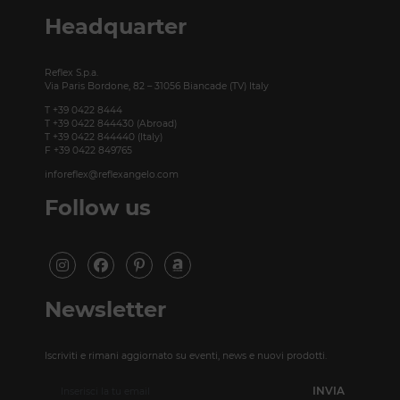
T +49 (0)30 20 888 705
Headquarter
Reflex S.p.a.
Via Paris Bordone, 82 – 31056 Biancade (TV) Italy
T +39 0422 8444
T +39 0422 844430 (Abroad)
T +39 0422 844440 (Italy)
F +39 0422 849765
inforeflex@reflexangelo.com
Follow us
Newsletter
Iscriviti e rimani aggiornato su eventi, news e nuovi prodotti.