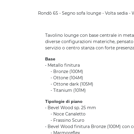
Rondò 65 - Segno sofa lounge - Volta sedia - 
Tavolino lounge con base centrale in metal
diverse configurazioni materiche, pensat
servizio o centro stanza con forte presenza
Base
• Metallo finitura
......
- Bronze (100M)
......
- Ottone (104M)
......
- Ottone dark (105M)
......
- Titanium (101M)
Tipologie di piano
• Bevel Wood sp. 25 mm
......
- Noce Canaletto
......
- Frassino Scuro
• Bevel Wood finitura Bronze (100M) con 
......
- Marmoreflex