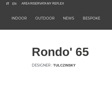
IT
AREA RISERVATA MY REFLEX
EN
INDOOR
OUTDOOR
NEWS
BESPOKE
rondo' 65
DESIGNER :
TULCZINSKY