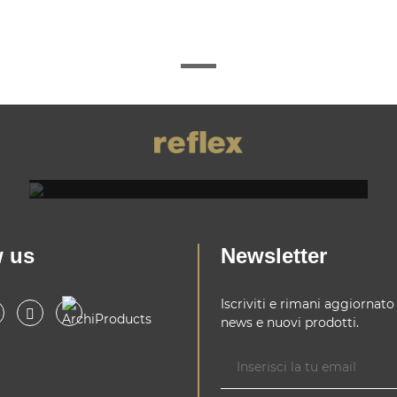
REFLEX SHOWROOM MILANO
Via Madonnina, 17 20121 Brera (MI)
T +39 02 80582955
w us
Newsletter
Iscriviti e rimani aggiornato
news e nuovi prodotti.