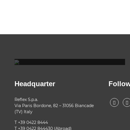
REFLEX SHOWROOM BIANCADE
Via Gabriele D'Annunzio, 77 31056 Biancade (TV)
T +39 0422 849201
Headquarter
Follo
Reflex S.p.a.
Via Paris Bordone, 82 – 31056 Biancade
(TV) Italy
T +39 0422 8444
T +39 0422 844430 (Abroad)