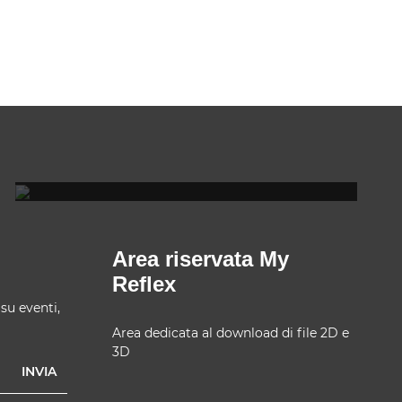
REFLEX SHOWROOM BERLINO
Taubenstrasse, 26 D-10117 Berlino - Germania
T +49 (0)30 20 888 705
Area riservata My
Reflex
 su eventi,
Area dedicata al download di file 2D e
3D