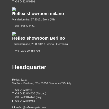
T +39 0422 849201
Reflex showroom milano
Via Madonnina, 17 20121 Brera (MI)
T +39 02 80582955
Reflex showroom Berlino
Taubenstrasse, 26 D-10117 Berlino - Germania
T +49 (0)30 20 888 705
Headquarter
Reflex S.p.a.
Via Paris Bordone, 82 – 31056 Biancade (TV) Italy
T +39 0422 8444
T +39 0422 844430 (Abroad)
T +39 0422 844440 (Italy)
F +39 0422 849765
inforeflex@reflexangelo.com