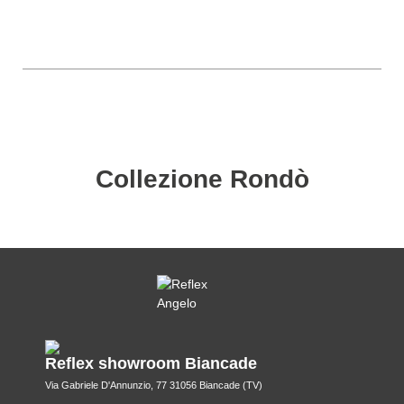
Collezione Rondò
Reflex showroom Biancade
Via Gabriele D'Annunzio, 77 31056 Biancade (TV)