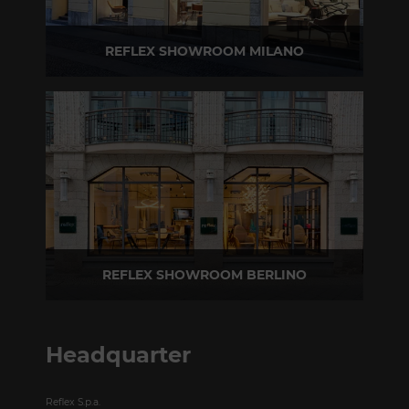
REFLEX SHOWROOM MILANO
Via Madonnina, 17 20121 Brera (MI)
T +39 02 80582955
REFLEX SHOWROOM BERLINO
Taubenstrasse, 26 D-10117 Berlino - Germania
T +49 (0)30 20 888 705
Headquarter
Reflex S.p.a.