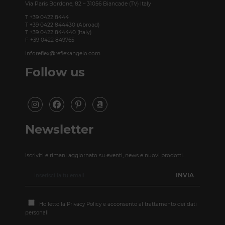
Via Paris Bordone, 82 – 31056 Biancade (TV) Italy
T +39 0422 8444
T +39 0422 844430 (Abroad)
T +39 0422 844440 (Italy)
F +39 0422 849765
inforeflex@reflexangelo.com
Follow us
Newsletter
Iscriviti e rimani aggiornato su eventi, news e nuovi prodotti.
Ho letto la
Privacy Policy
e acconsento al trattamento dei dati
personali