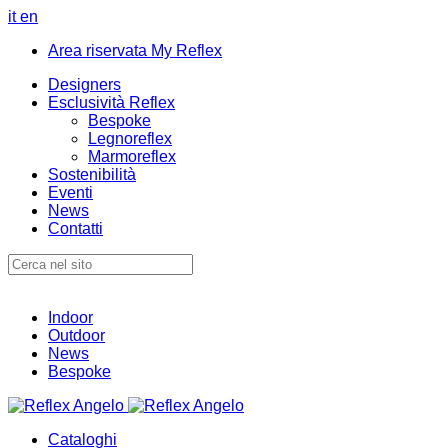
it
en
Area riservata My Reflex
Designers
Esclusività Reflex
Bespoke
Legnoreflex
Marmoreflex
Sostenibilità
Eventi
News
Contatti
Indoor
Outdoor
News
Bespoke
Cataloghi