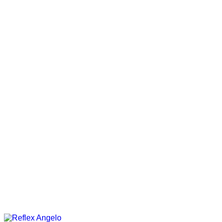
REFLEX SHOWROOM BIANCADE
REFLEX SHOWROOM MILANO