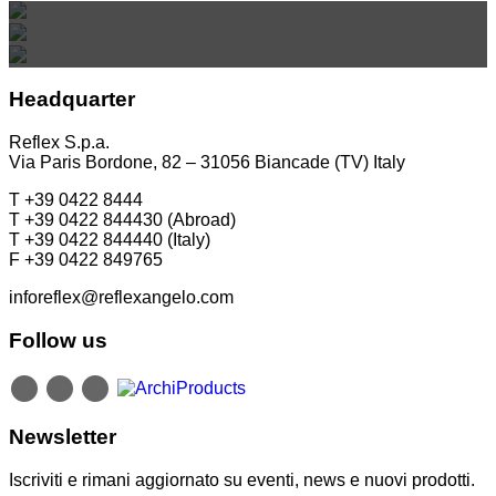
REFLEX SHOWROOM BERLINO
Via Gabriele D'Annunzio, 77 31056 Biancade (TV)
Via Madonnina, 17 20121 Brera (MI)
T +39 0422 849201
Taubenstrasse, 26 D-10117 Berlino - Germania
T +39 02 80582955
Headquarter
T +49 (0)30 20 888 705
Reflex S.p.a.
Via Paris Bordone, 82 – 31056 Biancade (TV) Italy
T +39 0422 8444
T +39 0422 844430 (Abroad)
T +39 0422 844440 (Italy)
F +39 0422 849765
inforeflex@reflexangelo.com
Follow us
Newsletter
Iscriviti e rimani aggiornato su eventi, news e nuovi prodotti.