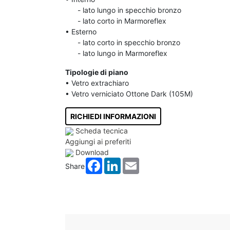
......
- lato lungo in specchio bronzo
......
- lato corto in Marmoreflex
• Esterno
......
- lato corto in specchio bronzo
......
- lato lungo in Marmoreflex
Tipologie di piano
• Vetro extrachiaro
• Vetro verniciato Ottone Dark (105M)
RICHIEDI INFORMAZIONI
Scheda tecnica
Aggiungi ai preferiti
Download
Facebook
LinkedIn
Email
Share