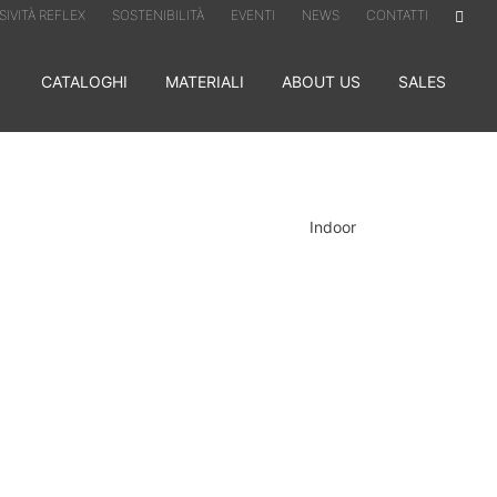
IVITÀ REFLEX
SOSTENIBILITÀ
EVENTI
NEWS
CONTATTI
CATALOGHI
MATERIALI
ABOUT US
SALES
Indoor