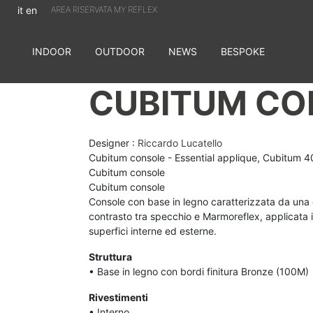
it
en
AREA RISERVATA MY REFLEX
INDOOR
OUTDOOR
NEWS
BESPOKE
CUBITUM CO
Designer :
Riccardo Lucatello
Cubitum console - Essential applique, Cubitum 4
Cubitum console
Cubitum console
Console con base in legno caratterizzata da una
contrasto tra specchio e Marmoreflex, applicata 
superfici interne ed esterne.
Struttura
• Base in legno con bordi finitura Bronze (100M)
Rivestimenti
• Interno