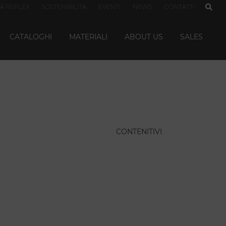
TÀ REFLEX
SOSTENIBILITÀ
EVENTI
NEWS
CONTATTI
CATALOGHI
MATERIALI
ABOUT US
SALES
CONTENITIVI