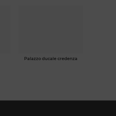
palazzo ducale credenza
pala