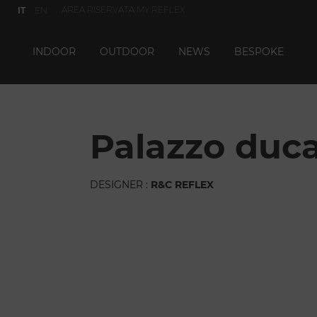
AREA RISERVATA MY REFLEX
IT
EN
INDOOR
OUTDOOR
NEWS
BESPOKE
palazzo duc
DESIGNER :
R&C REFLEX