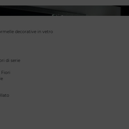
o - Palazzo ducale applique - Palazzo ducale 40 - Palazzo ducal
ormelle decorative in vetro
ri di serie
 Fiori
le
llato