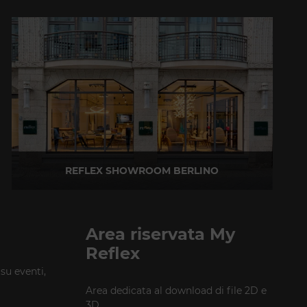
REFLEX SHOWROOM BERLINO
Taubenstrasse, 26 D-10117 Berlino - Germania
T +49 (0)30 20 888 705
Area riservata My
Reflex
 su eventi,
Area dedicata al download di file 2D e
3D