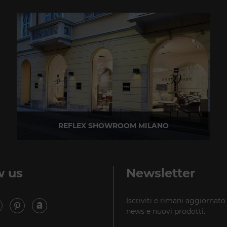
REFLEX SHOWROOM MILANO
Via Madonnina, 17 20121 Brera (MI)
T +39 02 80582955
w us
Newsletter
Iscriviti e rimani aggiornato
news e nuovi prodotti.