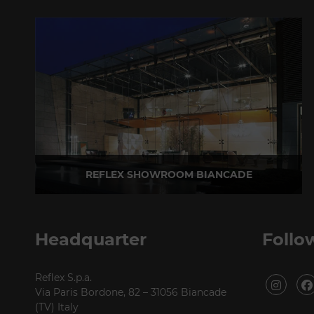
REFLEX SHOWROOM BIANCADE
Via Gabriele D'Annunzio, 77 31056 Biancade (TV)
T +39 0422 849201
Headquarter
Follo
Reflex S.p.a.
Via Paris Bordone, 82 – 31056 Biancade
(TV) Italy