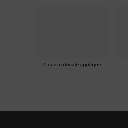
ale 72
palazzo ducale applique