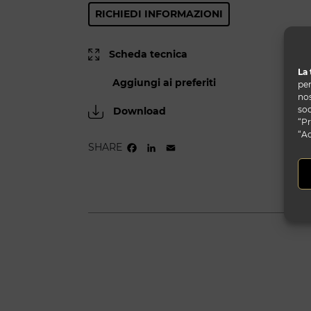
RICHIEDI INFORMAZIONI
Scheda tecnica
La 
Aggiungi ai preferiti
per
nos
soc
Download
“Pr
“Ac
SHARE
FACEBOOK
LINKEDIN
EMAIL