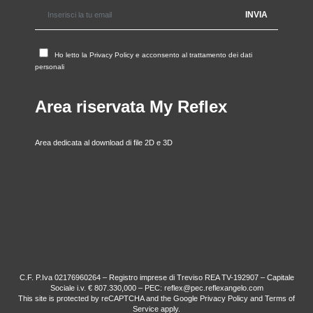
Ho letto la
Privacy Policy
e acconsento al trattamento dei dati
personali
Area riservata My Reflex
Area dedicata al download di file 2D e 3D
C.F. P.Iva 02176960264 – Registro imprese di Treviso REA TV-192907 – Capitale
Sociale i.v. € 807.330,000 – PEC: reflex@pec.reflexangelo.com
This site is protected by reCAPTCHA and the Google
Privacy Policy
and
Terms of
Service
apply.