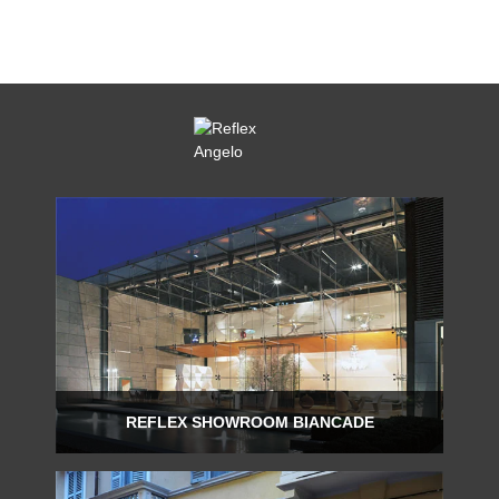
REFLEX SHOWROOM BIANCADE
Via Gabriele D'Annunzio, 77 31056 Biancade (TV)
T +39 0422 849201