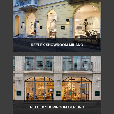
REFLEX SHOWROOM MILANO
Via Madonnina, 17 20121 Brera (MI)
T +39 02 80582955
REFLEX SHOWROOM BERLINO