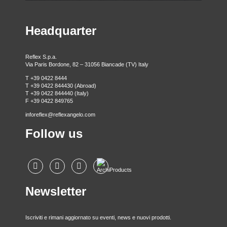
Taubenstrasse, 26 D-10117 Berlino - Germania
T +49 (0)30 20 888 705
Headquarter
Reflex S.p.a.
Via Paris Bordone, 82 – 31056 Biancade (TV) Italy
T +39 0422 8444
T +39 0422 844430 (Abroad)
T +39 0422 844440 (Italy)
F +39 0422 849765
inforeflex@reflexangelo.com
Follow us
Newsletter
Iscriviti e rimani aggiornato su eventi, news e nuovi prodotti.