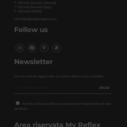
T +39 0422 844430 (Abroad)
T +39 0422 844440 (Italy)
F +39 0422 849765
inforeflex@reflexangelo.com
Follow us
Newsletter
Iscriviti e rimani aggiornato su eventi, news e nuovi prodotti.
Ho letto la
Privacy Policy
e acconsento al trattamento dei dati
personali
Area riservata My Reflex