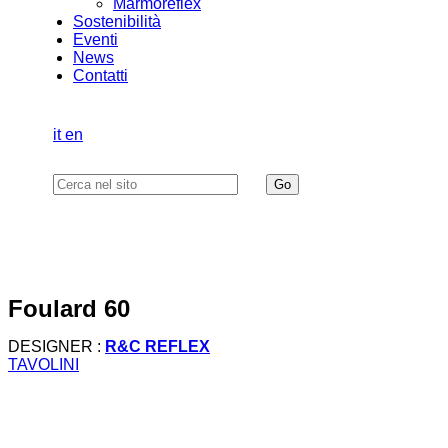
Marmoreflex
Sostenibilità
Eventi
News
Contatti
it
en
foulard 60
DESIGNER :
R&C REFLEX
TAVOLINI