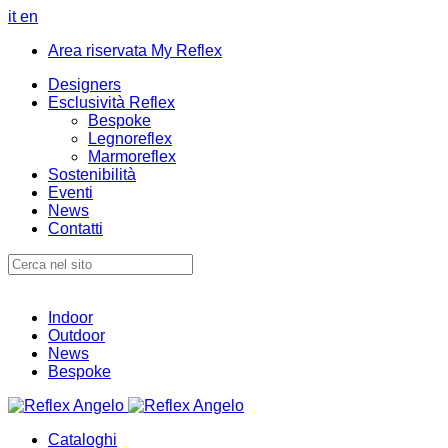
it
en
Area riservata My Reflex
Designers
Esclusività Reflex
Bespoke
Legnoreflex
Marmoreflex
Sostenibilità
Eventi
News
Contatti
Indoor
Outdoor
News
Bespoke
Cataloghi