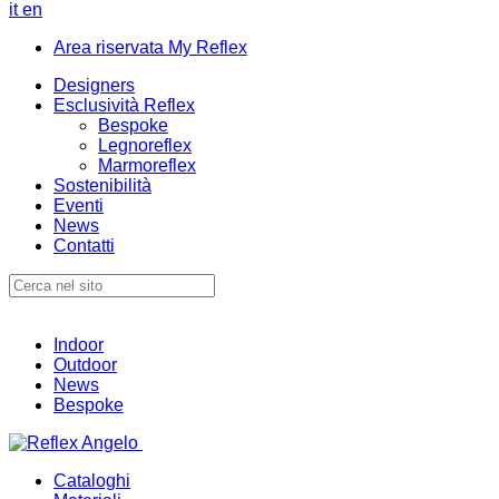
it
en
Area riservata My Reflex
Designers
Esclusività Reflex
Bespoke
Legnoreflex
Marmoreflex
Sostenibilità
Eventi
News
Contatti
Indoor
Outdoor
News
Bespoke
Cataloghi