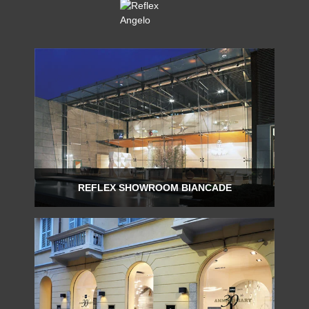
REFLEX SHOWROOM BIANCADE
Via Gabriele D'Annunzio, 77 31056 Biancade (TV)
T +39 0422 849201