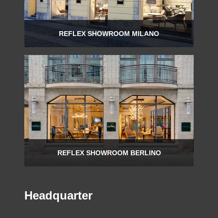
REFLEX SHOWROOM MILANO
Via Madonnina, 17 20121 Brera (MI)
T +39 02 80582955
REFLEX SHOWROOM BERLINO
Taubenstrasse, 26 D-10117 Berlino - Germania
T +49 (0)30 20 888 705
Headquarter