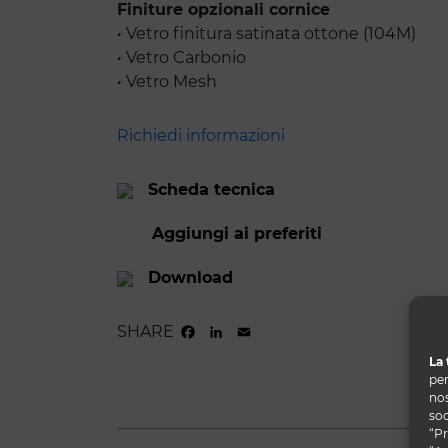
Finiture opzionali cornice
• Vetro finitura satinata ottone (104M)
• Vetro Carbonio
• Vetro Mesh
Richiedi informazioni
Scheda tecnica
Aggiungi ai preferiti
Download
SHARE
FACEBOOK
LINKEDIN
EMAIL
La 
per
nos
soc
“Pr