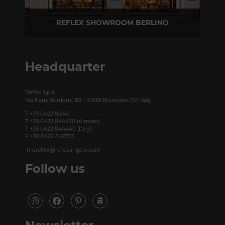
REFLEX SHOWROOM BERLINO
Taubenstrasse, 26 D-10117 Berlino - Germania
T +49 (0)30 20 888 705
Headquarter
Reflex S.p.a.
Via Paris Bordone, 82 – 31056 Biancade (TV) Italy
T +39 0422 8444
T +39 0422 844430 (Abroad)
T +39 0422 844440 (Italy)
F +39 0422 849765
inforeflex@reflexangelo.com
Follow us