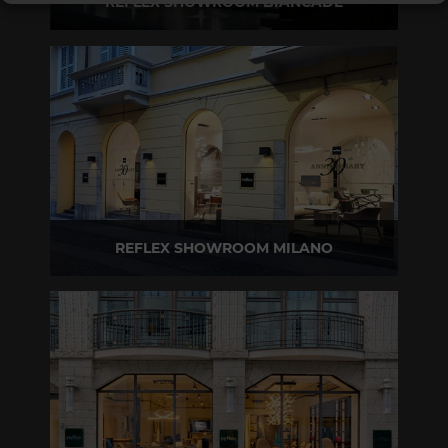
REFLEX SHOWROOM BIANCADE
Via Gabriele D'Annunzio, 77 31056 Biancade (TV)
T +39 0422 849201
REFLEX SHOWROOM MILANO
Via Madonnina, 17 20121 Brera (MI)
T +39 02 80582955