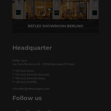
REFLEX SHOWROOM BERLINO
Taubenstrasse, 26 D-10117 Berlino - Germania
T +49 (0)30 20 888 705
Headquarter
Reflex S.p.a.
Via Paris Bordone, 82 – 31056 Biancade (TV) Italy
T +39 0422 8444
T +39 0422 844430 (Abroad)
T +39 0422 844440 (Italy)
F +39 0422 849765
inforeflex@reflexangelo.com
Follow us