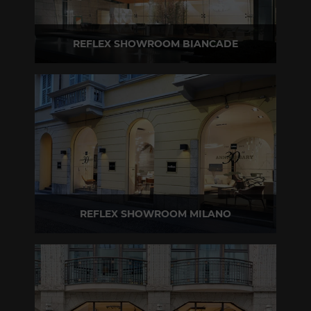
REFLEX SHOWROOM BIANCADE
Via Gabriele D'Annunzio, 77 31056 Biancade (TV)
T +39 0422 849201
REFLEX SHOWROOM MILANO
Via Madonnina, 17 20121 Brera (MI)
T +39 02 80582955