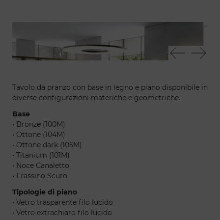
Origami 72 - Soft sedia - Space lampadario - Tango T
Ori
libreria - Essential applique - Uro buffet - Space
lampadario
Tavolo da pranzo con base in legno e piano disponibile in
diverse configurazioni materiche e geometriche.
Base
• Bronze (100M)
• Ottone (104M)
• Ottone dark (105M)
• Titanium (101M)
• Noce Canaletto
• Frassino Scuro
Tipologie di piano
• Vetro trasparente filo lucido
• Vetro extrachiaro filo lucido