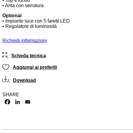
• Top e fondo
• Anta con serratura
Optional
• Impianto luce con 5 faretti LED
• Regolatore di luminosità
Richiedi informazioni
Scheda tecnica
Aggiungi ai preferiti
Download
SHARE
FACEBOOK
LINKEDIN
EMAIL