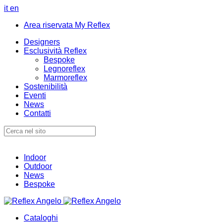
it
en
Area riservata My Reflex
Designers
Esclusività Reflex
Bespoke
Legnoreflex
Marmoreflex
Sostenibilità
Eventi
News
Contatti
Indoor
Outdoor
News
Bespoke
Cataloghi