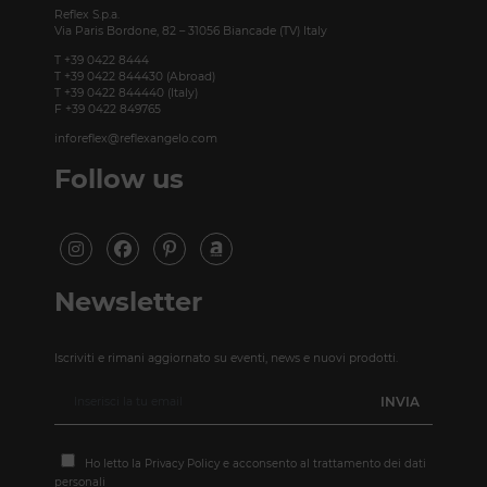
Reflex S.p.a.
Via Paris Bordone, 82 – 31056 Biancade (TV) Italy
T +39 0422 8444
T +39 0422 844430 (Abroad)
T +39 0422 844440 (Italy)
F +39 0422 849765
inforeflex@reflexangelo.com
Follow us
Newsletter
Iscriviti e rimani aggiornato su eventi, news e nuovi prodotti.
Ho letto la
Privacy Policy
e acconsento al trattamento dei dati
personali