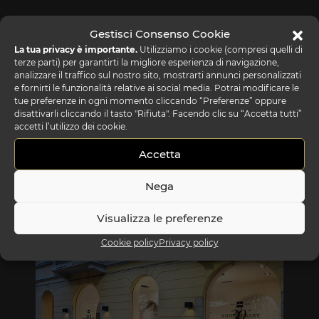
Gestisci Consenso Cookie
La tua privacy è importante.
Utilizziamo i cookie (compresi quelli di
terze parti) per garantirti la migliore esperienza di navigazione,
analizzare il traffico sul nostro sito, mostrarti annunci personalizzati
e fornirti le funzionalità relative ai social media. Potrai modificare le
tue preferenze in ogni momento cliccando “Preferenze” oppure
disattivarli cliccando il tasto "Rifiuta". Facendo clic su “Accetta tutti”
accetti l’utilizzo dei cookie.
Accetta
Nega
REFLEX SHOWROOM BIANCADE
Visualizza le preferenze
Via Gabriele D'Annunzio, 77 31056 Biancade (TV)
Cookie policy
Privacy policy
T +39 0422 849201