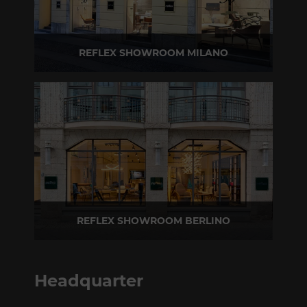
REFLEX SHOWROOM MILANO
Via Madonnina, 17 20121 Brera (MI)
T +39 02 80582955
REFLEX SHOWROOM BERLINO
Taubenstrasse, 26 D-10117 Berlino - Germania
T +49 (0)30 20 888 705
Headquarter