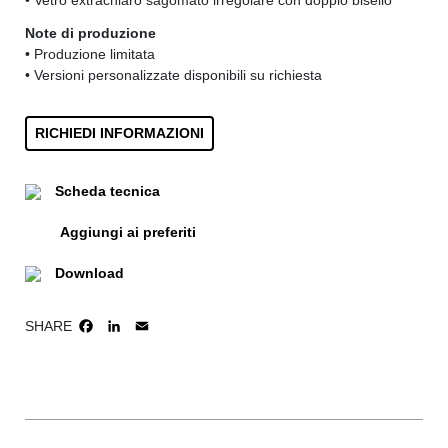
• Vetro extrachiaro sagomato irregolare con doppio bisello
Note di produzione
• Produzione limitata
• Versioni personalizzate disponibili su richiesta
RICHIEDI INFORMAZIONI
Scheda tecnica
Aggiungi ai preferiti
Download
SHARE
FACEBOOK
LINKEDIN
EMAIL