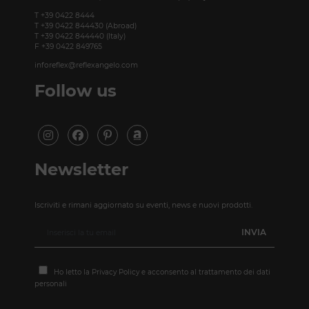
T +39 0422 8444
T +39 0422 844430 (Abroad)
T +39 0422 844440 (Italy)
F +39 0422 849765
inforeflex@reflexangelo.com
Follow us
Newsletter
Iscriviti e rimani aggiornato su eventi, news e nuovi prodotti.
Ho letto la
Privacy Policy
e acconsento al trattamento dei dati
personali