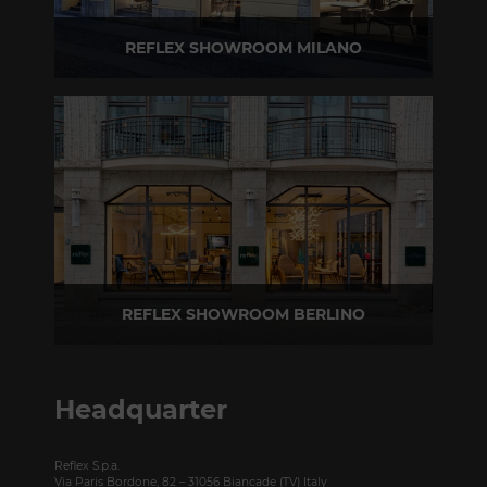
REFLEX SHOWROOM MILANO
Via Madonnina, 17 20121 Brera (MI)
T +39 02 80582955
REFLEX SHOWROOM BERLINO
Taubenstrasse, 26 D-10117 Berlino - Germania
T +49 (0)30 20 888 705
Headquarter
Reflex S.p.a.
Via Paris Bordone, 82 – 31056 Biancade (TV) Italy