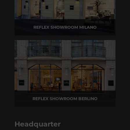
REFLEX SHOWROOM MILANO
Via Madonnina, 17 20121 Brera (MI)
T +39 02 80582955
REFLEX SHOWROOM BERLINO
Taubenstrasse, 26 D-10117 Berlino - Germania
T +49 (0)30 20 888 705
Headquarter