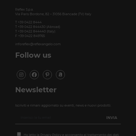
Reflex S.p.a.
Via Paris Bordone, 82 – 31056 Biancade (TV) Italy
T +39 0422 8444
T +39 0422 844430 (Abroad)
T +39 0422 844440 (Italy)
F +39 0422 849765
inforeflex@reflexangelo.com
Follow us
Newsletter
Iscriviti e rimani aggiornato su eventi, news e nuovi prodotti.
Ho letto la
Privacy Policy
e acconsento al trattamento dei dati