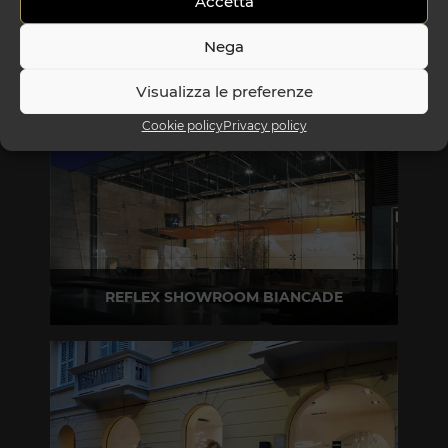
Accetta
Nega
Visualizza le preferenze
Cookie policy
Privacy policy
REFLEX SHOWROOM BIANCADE
Via Gabriele D'Annunzio, 77 31056 Biancade (TV)
T +39 0422 849201