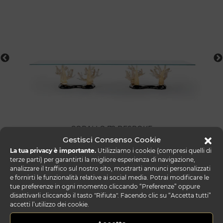
CORALLO 72 BESPOKE
Gestisci Consenso Cookie
Tavolo da pranzo con basamento in vetro di Murano oro
La tua privacy è importante.
Utilizziamo i cookie (compresi quelli di
lavorato a mano. Zoccolo in finitura cromo con
terze parti) per garantirti la migliore esperienza di navigazione,
impianto luce Led. Piano in vetro extrachiaro spessore 15
analizzare il traffico sul nostro sito, mostrarti annunci personalizzati
mm con bisello 45°. Dimensione su misura: 470 x 140 x
e fornirti le funzionalità relative ai social media. Potrai modificare le
77h cm
tue preferenze in ogni momento cliccando “Preferenze” oppure
disattivarli cliccando il tasto "Rifiuta". Facendo clic su “Accetta tutti”
accetti l’utilizzo dei cookie.