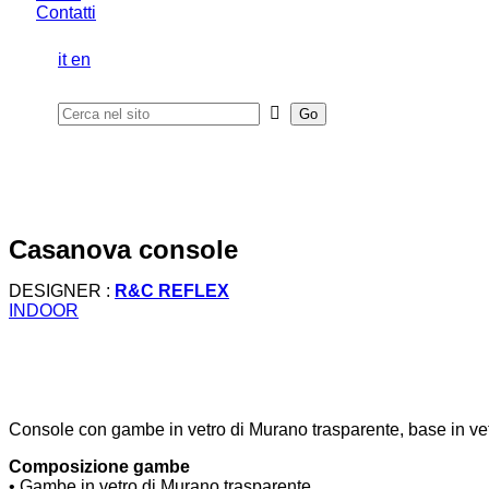
Contatti
it
en
casanova console
DESIGNER :
R&C REFLEX
INDOOR
Console con gambe in vetro di Murano trasparente, base in vetr
Composizione gambe
• Gambe in vetro di Murano trasparente