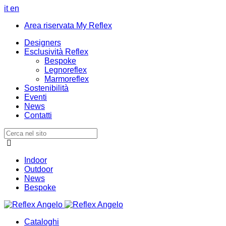
it
en
Area riservata My Reflex
Designers
Esclusività Reflex
Bespoke
Legnoreflex
Marmoreflex
Sostenibilità
Eventi
News
Contatti
Indoor
Outdoor
News
Bespoke
Cataloghi