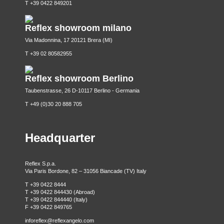
T +39 0422 849201
Reflex showroom milano
Via Madonnina, 17 20121 Brera (MI)
T +39 02 80582955
Reflex showroom Berlino
Taubenstrasse, 26 D-10117 Berlino - Germania
T +49 (0)30 20 888 705
Headquarter
Reflex S.p.a.
Via Paris Bordone, 82 – 31056 Biancade (TV) Italy
T +39 0422 8444
T +39 0422 844430 (Abroad)
T +39 0422 844440 (Italy)
F +39 0422 849765
inforeflex@reflexangelo.com