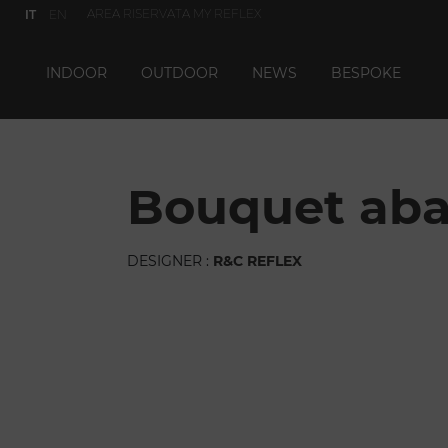
AREA RISERVATA MY REFLEX
IT
EN
INDOOR
OUTDOOR
NEWS
BESPOKE
bouquet aba
DESIGNER :
R&C REFLEX