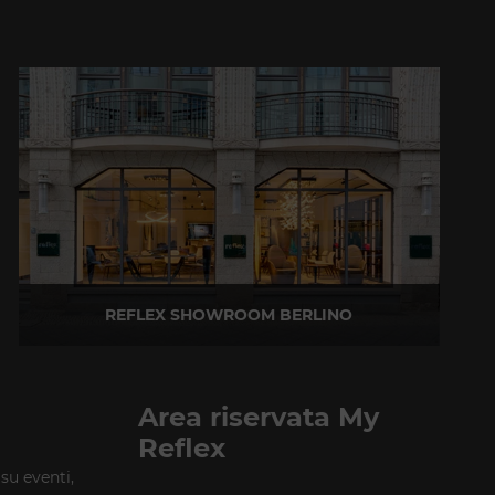
REFLEX SHOWROOM BERLINO
Taubenstrasse, 26 D-10117 Berlino - Germania
T +49 (0)30 20 888 705
Area riservata My
Reflex
 su eventi,