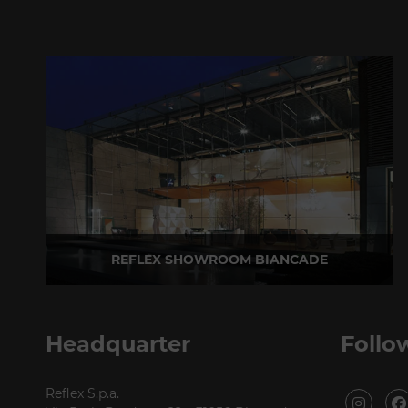
REFLEX SHOWROOM BIANCADE
Via Gabriele D'Annunzio, 77 31056 Biancade (TV)
T +39 0422 849201
Headquarter
Follo
Reflex S.p.a.