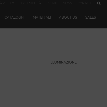
TÀ REFLEX
SOSTENIBILITÀ
EVENTI
NEWS
CONTATTI
CATALOGHI
MATERIALI
ABOUT US
SALES
ILLUMINAZIONE