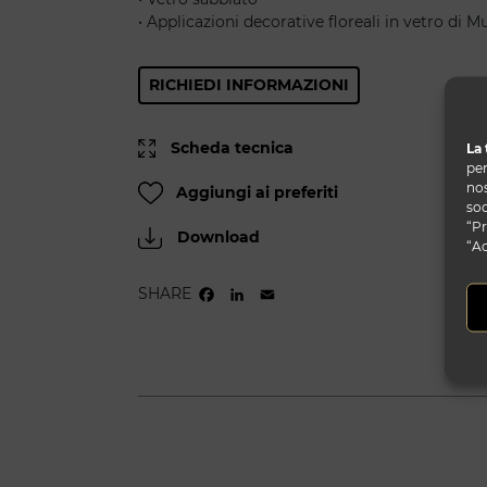
• Applicazioni decorative floreali in vetro di 
RICHIEDI INFORMAZIONI
Scheda tecnica
La 
per
nos
Aggiungi ai preferiti
soc
“Pr
Download
“Ac
SHARE
FACEBOOK
LINKEDIN
EMAIL