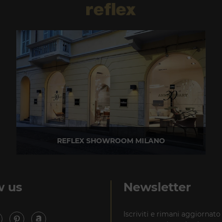
REFLEX SHOWROOM MILANO
Via Madonnina, 17 20121 Brera (MI)
T +39 02 80582955
w us
Newsletter
Iscriviti e rimani aggiornato