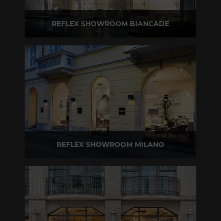
REFLEX SHOWROOM BIANCADE
Via Gabriele D'Annunzio, 77 31056 Biancade (TV)
T +39 0422 849201
REFLEX SHOWROOM MILANO
Via Madonnina, 17 20121 Brera (MI)
T +39 02 80582955