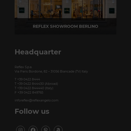
REFLEX SHOWROOM BERLINO
Taubenstrasse, 26 D-10117 Berlino - Germania
T +49 (0)30 20 888 705
Headquarter
Reflex S.p.a.
Via Paris Bordone, 82 – 31056 Biancade (TV) Italy
T +39 0422 8444
T +39 0422 844430 (Abroad)
T +39 0422 844440 (Italy)
F +39 0422 849765
inforeflex@reflexangelo.com
Follow us