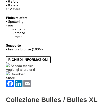
• 6 sfere
• 8 sfere
• 12 sfere
Finiture sfere
• Sputtering
- oro
- argento
- bronzo
- rame
Supporto
• Finitura Bronze (100M)
RICHIEDI INFORMAZIONI
Scheda tecnica
Aggiungi ai preferiti
Download
Share
Facebook
LinkedIn
Email
Collezione Bulles / Bulles XL