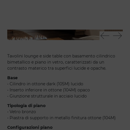
Tau 40 Steel vetro - Stratum sofa
Tau
Tavolini lounge e side table con basamento cilindrico
bimetallico e piano in vetro, caratterizzati da un
contrasto materico tra superfici lucide e opache.
Base
• Cilindro in ottone dark (105M) lucido
• Inserto inferiore in ottone (104M) opaco
• Giunzione strutturale in acciaio lucido
Tipologia di piano
• Vetro bronzo
• Piastra di supporto in metallo finitura ottone (104M)
Configurazioni piano