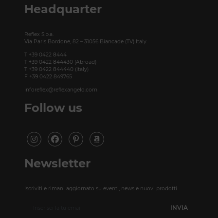
Headquarter
Reflex S.p.a.
Via Paris Bordone, 82 – 31056 Biancade (TV) Italy
T +39 0422 8444
T +39 0422 844430 (Abroad)
T +39 0422 844440 (Italy)
F +39 0422 849765
inforeflex@reflexangelo.com
Follow us
Newsletter
Iscriviti e rimani aggiornato su eventi, news e nuovi prodotti.