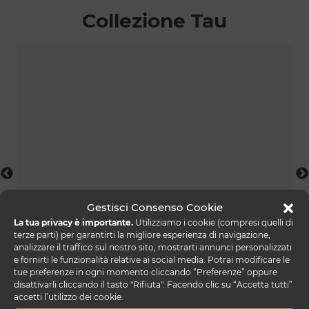
Collezione Tau
Gestisci Consenso Cookie
La tua privacy è importante.
Utilizziamo i cookie (compresi quelli di
terze parti) per garantirti la migliore esperienza di navigazione,
analizzare il traffico sul nostro sito, mostrarti annunci personalizzati
e fornirti le funzionalità relative ai social media. Potrai modificare le
tau comodino
tue preferenze in ogni momento cliccando “Preferenze” oppure
disattivarli cliccando il tasto "Rifiuta". Facendo clic su “Accetta tutti”
accetti l’utilizzo dei cookie.