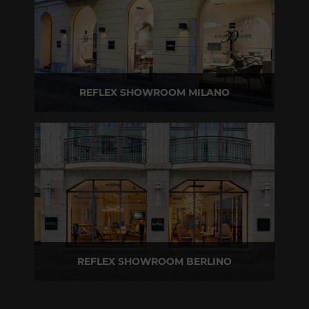
REFLEX SHOWROOM MILANO
Via Madonnina, 17 20121 Brera (MI)
T +39 02 80582955
REFLEX SHOWROOM BERLINO
Taubenstrasse, 26 D-10117 Berlino - Germania
T +49 (0)30 20 888 705