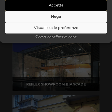
Accetta
Nega
Visualizza le preferenze
Cookie policy
Privacy policy
REFLEX SHOWROOM BIANCADE
Via Gabriele D'Annunzio, 77 31056 Biancade (TV)
T +39 0422 849201