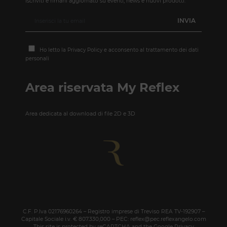
Iscriviti e rimani aggiornato su eventi, news e nuovi prodotti.
Ho letto la
Privacy Policy
e acconsento al trattamento dei dati
personali
Area riservata My Reflex
Area dedicata al download di file 2D e 3D
C.F. P.Iva 02176960264 – Registro imprese di Treviso REA TV-192907 –
Capitale Sociale i.v. € 807.330,000 – PEC: reflex@pec.reflexangelo.com
This site is protected by reCAPTCHA and the Google
Privacy