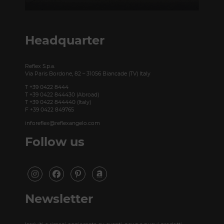
Taubenstrasse, 26 D-10117 Berlino - Germania
T +49 (0)30 20 888 705
Headquarter
Reflex S.p.a.
Via Paris Bordone, 82 – 31056 Biancade (TV) Italy
T +39 0422 8444
T +39 0422 844430 (Abroad)
T +39 0422 844440 (Italy)
F +39 0422 849765
inforeflex@reflexangelo.com
Follow us
Newsletter