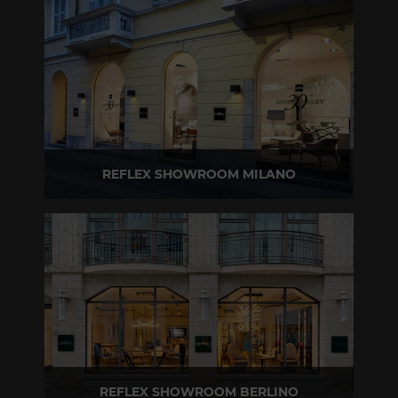
T +39 0422 849201
REFLEX SHOWROOM MILANO
Via Madonnina, 17 20121 Brera (MI)
T +39 02 80582955
REFLEX SHOWROOM BERLINO