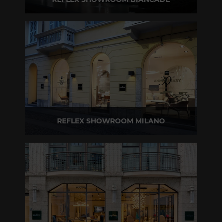
Via Gabriele D'Annunzio, 77 31056 Biancade (TV)
T +39 0422 849201
REFLEX SHOWROOM MILANO
Via Madonnina, 17 20121 Brera (MI)
T +39 02 80582955