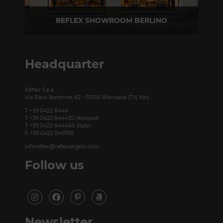
REFLEX SHOWROOM BERLINO
Taubenstrasse, 26 D-10117 Berlino - Germania
T +49 (0)30 20 888 705
Headquarter
Reflex S.p.a.
Via Paris Bordone, 82 – 31056 Biancade (TV) Italy
T +39 0422 8444
T +39 0422 844430 (Abroad)
T +39 0422 844440 (Italy)
F +39 0422 849765
inforeflex@reflexangelo.com
Follow us
Newsletter