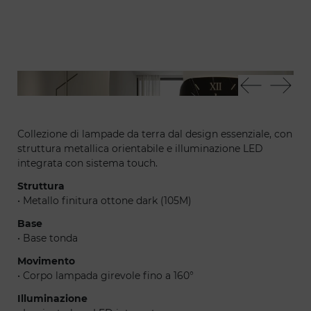
Essential angolo - Monolite buffet - Nautilus orologio
Ess
Collezione di lampade da terra dal design essenziale, con
struttura metallica orientabile e illuminazione LED
integrata con sistema touch.
Struttura
• Metallo finitura ottone dark (105M)
Base
• Base tonda
Movimento
• Corpo lampada girevole fino a 160°
Illuminazione