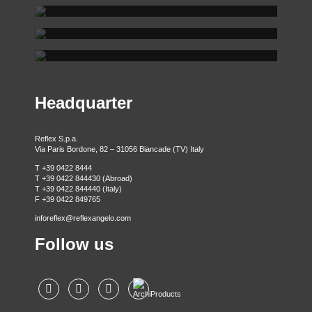
REFLEX SHOWROOM MILANO
Via Gabriele D'Annunzio, 77 31056 Biancade (TV)
REFLEX SHOWROOM BERLINO
T +39 0422 849201
Via Madonnina, 17 20121 Brera (MI)
T +39 02 80582955
Taubenstrasse, 26 D-10117 Berlino - Germania
T +49 (0)30 20 888 705
Headquarter
Reflex S.p.a.
Via Paris Bordone, 82 – 31056 Biancade (TV) Italy
T +39 0422 8444
T +39 0422 844430 (Abroad)
T +39 0422 844440 (Italy)
F +39 0422 849765
inforeflex@reflexangelo.com
Follow us