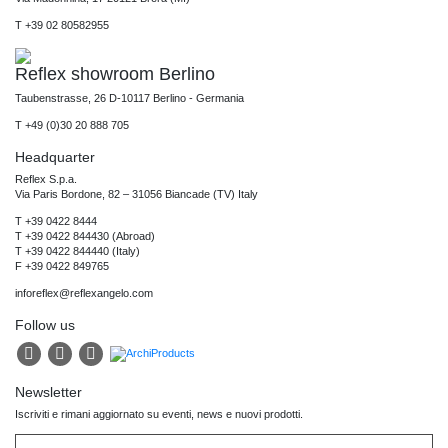
T +39 02 80582955
Reflex showroom Berlino
Taubenstrasse, 26 D-10117 Berlino - Germania
T +49 (0)30 20 888 705
Headquarter
Reflex S.p.a.
Via Paris Bordone, 82 – 31056 Biancade (TV) Italy
T +39 0422 8444
T +39 0422 844430 (Abroad)
T +39 0422 844440 (Italy)
F +39 0422 849765
inforeflex@reflexangelo.com
Follow us
Newsletter
Iscriviti e rimani aggiornato su eventi, news e nuovi prodotti.