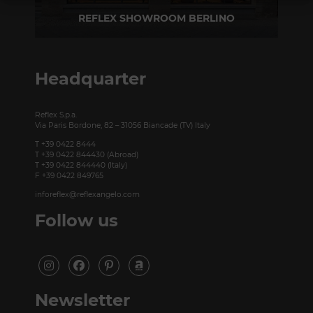
REFLEX SHOWROOM BERLINO
Taubenstrasse, 26 D-10117 Berlino - Germania
T +49 (0)30 20 888 705
Headquarter
Reflex S.p.a.
Via Paris Bordone, 82 – 31056 Biancade (TV) Italy
T +39 0422 8444
T +39 0422 844430 (Abroad)
T +39 0422 844440 (Italy)
F +39 0422 849765
inforeflex@reflexangelo.com
Follow us
Newsletter