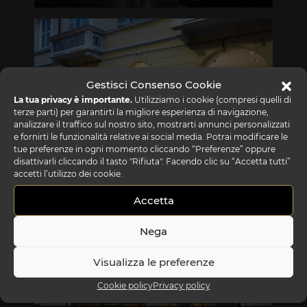
Via Gabriele D'Annunzio, 77 31056 Biancade (TV)
T +39 0422 849201
Gestisci Consenso Cookie
La tua privacy è importante.
Utilizziamo i cookie (compresi quelli di
terze parti) per garantirti la migliore esperienza di navigazione,
analizzare il traffico sul nostro sito, mostrarti annunci personalizzati
e fornirti le funzionalità relative ai social media. Potrai modificare le
tue preferenze in ogni momento cliccando “Preferenze” oppure
REFLEX SHOWROOM MILANO
disattivarli cliccando il tasto "Rifiuta". Facendo clic su “Accetta tutti”
accetti l’utilizzo dei cookie.
Via Madonnina, 17 20121 Brera (MI)
Accetta
T +39 02 80582955
Nega
Visualizza le preferenze
Cookie policy
Privacy policy