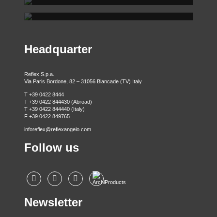
REFLEX SHOWROOM BERLINO
T +39 0422 849201
Via Madonnina, 17 20121 Brera (MI)
T +39 02 80582955
Taubenstrasse, 26 D-10117 Berlino - Germania
T +49 (0)30 20 888 705
Headquarter
Reflex S.p.a.
Via Paris Bordone, 82 – 31056 Biancade (TV) Italy
T +39 0422 8444
T +39 0422 844430 (Abroad)
T +39 0422 844440 (Italy)
F +39 0422 849765
inforeflex@reflexangelo.com
Follow us
Newsletter