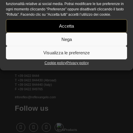
funzionalità relative ai social media. Potrai modificare le tue preferenze in
ogni momento cliccando “Preferenze” oppure disattivarli cliccando il tasto
Reflex showroom Berlino
"Rifiuta". Facendo clic su “Accetta tutti” accetti l’utilizzo dei cookie.
Taubenstrasse, 26 D-10117 Berlino - Germania
Accetta
T +49 (0)30 20 888 705
Nega
Headquarter
Visualizza le preferenze
Cookie policy
Privacy policy
Reflex S.p.a.
Via Paris Bordone, 82 – 31056 Biancade (TV) Italy
T +39 0422 8444
T +39 0422 844430 (Abroad)
T +39 0422 844440 (Italy)
F +39 0422 849765
inforeflex@reflexangelo.com
Follow us