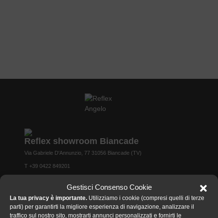
Reflex showroom Biancade
Via Gabriele D'Annunzio, 77 31056 Biancade (TV)
T +39 0422 849201
Gestisci Consenso Cookie
Reflex showroom milano
La tua privacy è importante.
Utilizziamo i cookie (compresi quelli di terze
Via Madonnina, 17 20121 Brera (MI)
parti) per garantirti la migliore esperienza di navigazione, analizzare il
T +39 02 80582955
traffico sul nostro sito, mostrarti annunci personalizzati e fornirti le