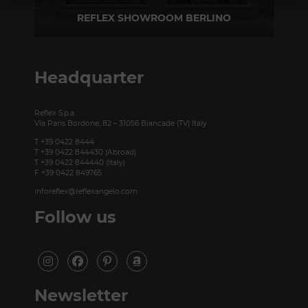
REFLEX SHOWROOM BERLINO
Taubenstrasse, 26 D-10117 Berlino - Germania
T +49 (0)30 20 888 705
Headquarter
Reflex S.p.a.
Via Paris Bordone, 82 – 31056 Biancade (TV) Italy
T +39 0422 8444
T +39 0422 844430 (Abroad)
T +39 0422 844440 (Italy)
F +39 0422 849765
inforeflex@reflexangelo.com
Follow us
Newsletter