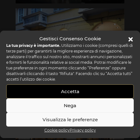
Via Gabriele D'Annunzio, 77 31056 Biancade (TV)
T +39 0422 849201
Gestisci Consenso Cookie
La tua privacy è importante.
Utilizziamo i cookie (compresi quelli di
terze parti) per garantirti la migliore esperienza di navigazione,
analizzare il traffico sul nostro sito, mostrarti annunci personalizzati
e fornirti le funzionalità relative ai social media. Potrai modificare le
tue preferenze in ogni momento cliccando “Preferenze” oppure
REFLEX SHOWROOM MILANO
disattivarli cliccando il tasto "Rifiuta". Facendo clic su “Accetta tutti”
accetti l’utilizzo dei cookie.
Via Madonnina, 17 20121 Brera (MI)
Accetta
T +39 02 80582955
Nega
Visualizza le preferenze
Cookie policy
Privacy policy