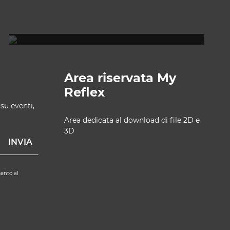
REFLEX SHOWROOM BERLINO
Taubenstrasse, 26 D-10117 Berlino - Germania
T +49 (0)30 20 888 705
Area riservata My
Reflex
 su eventi,
Area dedicata al download di file 2D e
3D
ento al