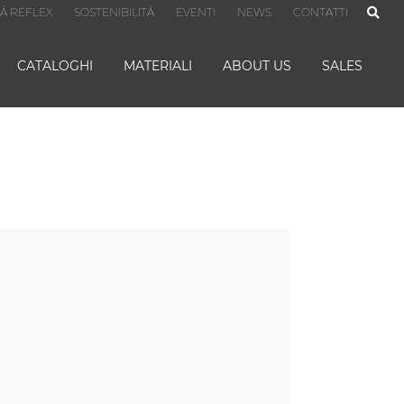
TÀ REFLEX
SOSTENIBILITÀ
EVENTI
NEWS
CONTATTI
CATALOGHI
MATERIALI
ABOUT US
SALES