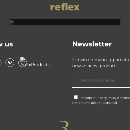
REFLEX SHOWROOM MILANO
Via Madonnina, 17 20121 Brera (MI)
T +39 02 80582955
w us
Newsletter
Iscriviti e rimani aggiornato
news e nuovi prodotti.
Ho letto la
Privacy Policy
e accons
trattamento dei dati personali