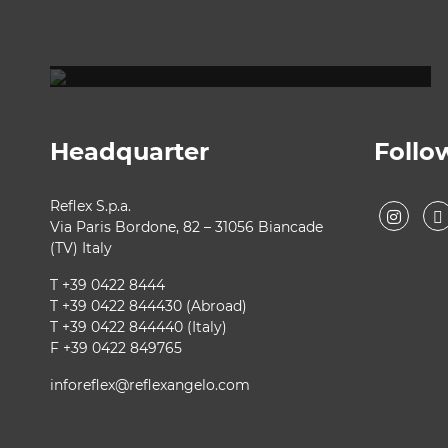
REFLEX SHOWROOM BIANCADE
Via Gabriele D'Annunzio, 77 31056 Biancade (TV)
T +39 0422 849201
Headquarter
Follo
Reflex S.p.a.
Via Paris Bordone, 82 – 31056 Biancade
(TV) Italy
T +39 0422 8444
T +39 0422 844430 (Abroad)
T +39 0422 844440 (Italy)
F +39 0422 849765
inforeflex@reflexangelo.com