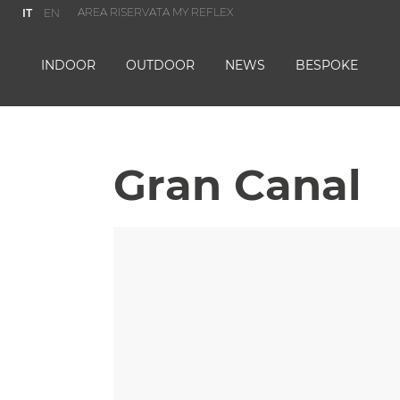
AREA RISERVATA MY REFLEX
IT
EN
INDOOR
OUTDOOR
NEWS
BESPOKE
Gran Canal