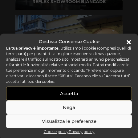
REFLEX SHOWROOM BIANCADE
Via Gabriele D'Annunzio, 77 31056 Biancade (TV)
T +39 0422 849201
Gestisci Consenso Cookie
La tua privacy è importante.
Utilizziamo i cookie (compresi quelli di
terze parti) per garantirti la migliore esperienza di navigazione,
analizzare il traffico sul nostro sito, mostrarti annunci personalizzati
e fornirti le funzionalità relative ai social media. Potrai modificare le
tue preferenze in ogni momento cliccando “Preferenze” oppure
disattivarli cliccando il tasto "Rifiuta". Facendo clic su “Accetta tutti”
REFLEX SHOWROOM MILANO
accetti l’utilizzo dei cookie.
Via Madonnina, 17 20121 Brera (MI)
Accetta
T +39 02 80582955
Nega
Visualizza le preferenze
Cookie policy
Privacy policy