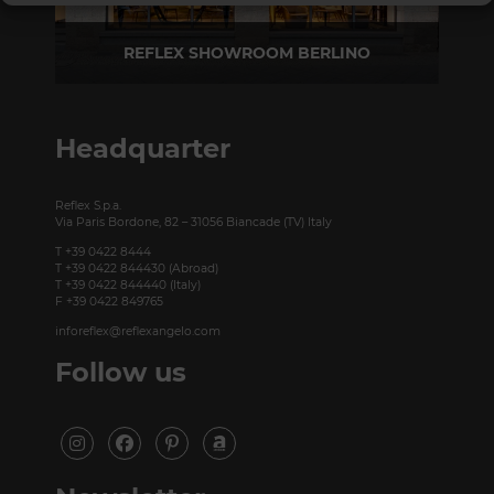
REFLEX SHOWROOM BERLINO
Taubenstrasse, 26 D-10117 Berlino - Germania
T +49 (0)30 20 888 705
Headquarter
Reflex S.p.a.
Via Paris Bordone, 82 – 31056 Biancade (TV) Italy
T +39 0422 8444
T +39 0422 844430 (Abroad)
T +39 0422 844440 (Italy)
F +39 0422 849765
inforeflex@reflexangelo.com
Follow us