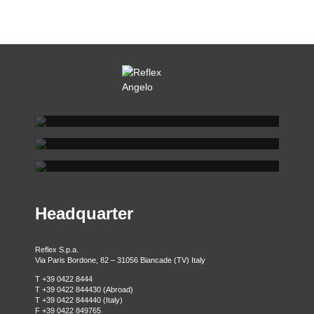
REFLEX SHOWROOM BIANCADE
REFLEX SHOWROOM MILANO
Via Gabriele D'Annunzio, 77 31056 Biancade (TV)
REFLEX SHOWROOM BERLINO
T +39 0422 849201
Via Madonnina, 17 20121 Brera (MI)
T +39 02 80582955
Taubenstrasse, 26 D-10117 Berlino - Germania
T +49 (0)30 20 888 705
Headquarter
Reflex S.p.a.
Via Paris Bordone, 82 – 31056 Biancade (TV) Italy
T +39 0422 8444
T +39 0422 844430 (Abroad)
T +39 0422 844440 (Italy)
F +39 0422 849765